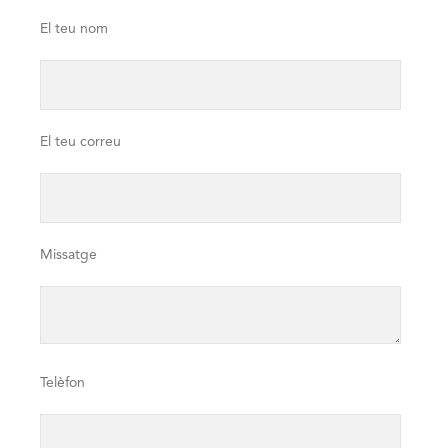
El teu nom
El teu correu
Missatge
Telèfon